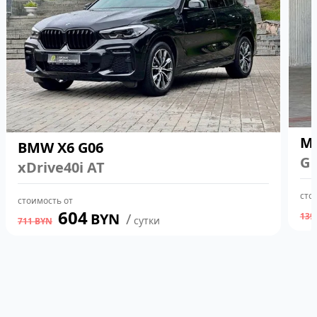
Me
BMW X6 G06
G 
xDrive40i AT
сто
стоимость от
604
BYN
139
сутки
711
BYN