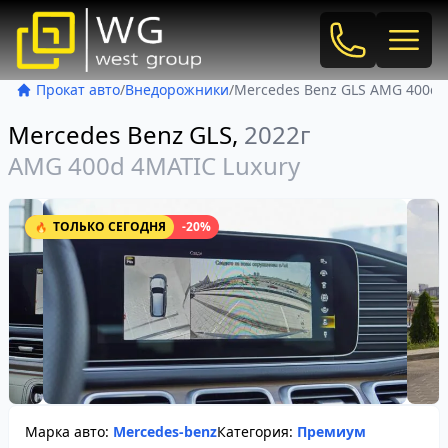
Позвонить
откр
Прокат авто
Внедорожники
Mercedes Benz GLS AMG 400d 
Mercedes Benz GLS,
2022г
AMG 400d 4MATIC Luxury
ТОЛЬКО СЕГОДНЯ
-20%
🔥
Марка авто:
Mercedes-benz
Категория:
Премиум