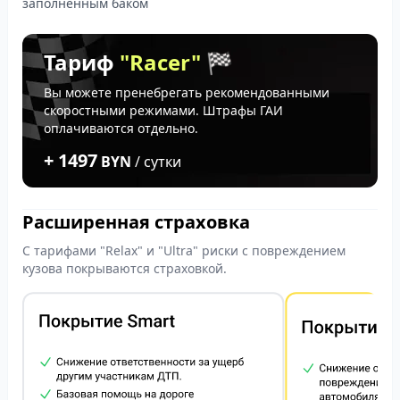
заполненным баком
Тариф
"Racer"
🏁
Вы можете пренебрегать рекомендованными
скоростными режимами. Штрафы ГАИ
оплачиваются отдельно.
+ 1497
BYN
/ сутки
Расширенная страховка
С тарифами "Relax" и "Ultra" риски с повреждением
кузова покрываются страховкой.