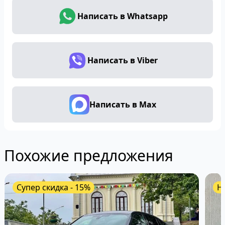
Написать в Whatsapp
Написать в Viber
Написать в Max
Похожие предложения
Супер скидка - 15%
Н