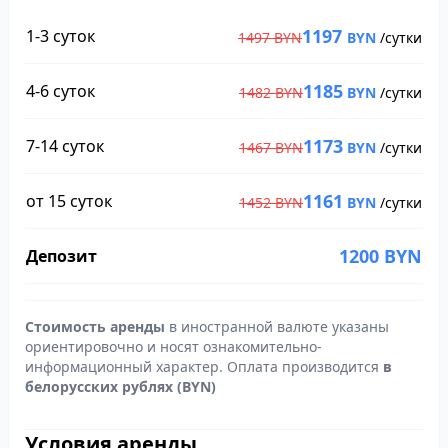
1197
1-3 суток
1497
BYN
BYN
/сутки
1185
4-6 суток
1482
BYN
BYN
/сутки
1173
7-14 суток
1467
BYN
BYN
/сутки
1161
от 15 суток
1452
BYN
BYN
/сутки
1200
BYN
Депозит
Стоимость аренды
в иностранной валюте указаны
ориентировочно и носят ознакомительно-
информационный характер. Оплата производится
в
белорусских рублях (BYN)
Условия аренды