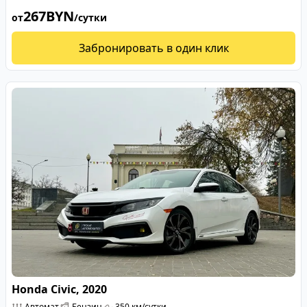
267
BYN
от
/сутки
Забронировать в один клик
Honda Civic, 2020
Автомат
Бензин
350 км/сутки