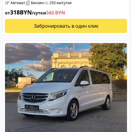
Автомат
Бензин
250 км/сутки
318
BYN
342
BYN
от
/сутки
Забронировать в один клик