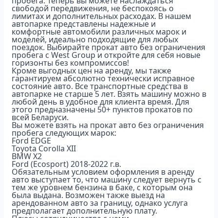
пробега. Теперь вы можете наслаждаться
свободой передвижения, не беспокоясь о
лимитах и дополнительных расходах. В нашем
автопарке представлены надежные и
комфортные автомобили различных марок и
моделей, идеально подходящие для любых
поездок. Выбирайте прокат авто без ограничения
пробега с West Group и откройте для себя новые
горизонты без компромиссов!
Кроме выгодных цен на аренду, мы также
гарантируем абсолютно технически исправное
состояние авто. Все транспортные средства в
автопарке не старше 5 лет. Взять машину можно в
любой день в удобное для клиента время. Для
этого предназначены 50+ пунктов прокатов по
всей Беларуси.
Вы можете взять на прокат авто без ограничения
пробега следующих марок:
Ford EDGE
Toyota Corolla XII
BMW X2
Ford (Ecosport) 2018-2022 г.в.
Обязательным условием оформления в аренду
авто выступает то, что машину следует вернуть с
тем же уровнем бензина в баке, с которым она
была выдана. Возможен также выезд на
арендованном авто за границу, однако услуга
предполагает дополнительную плату.