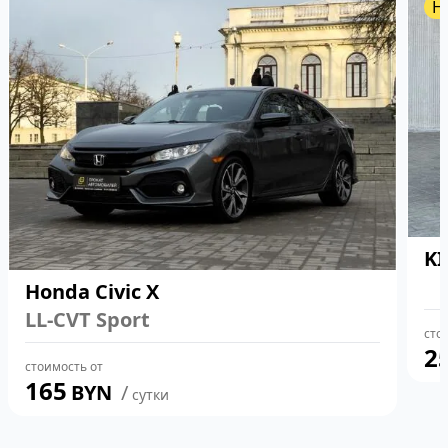
Н
KI
Honda Civic X
LL-CVT Sport
сто
2
стоимость от
165
BYN
сутки