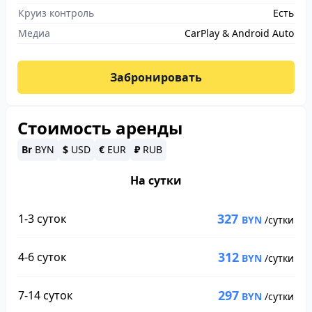
Круиз контроль
Есть
Медиа
CarPlay & Android Auto
Забронировать
Стоимость аренды
Br
BYN
$
USD
€
EUR
₽
RUB
На сутки
327
1-3 суток
BYN
/сутки
312
4-6 суток
BYN
/сутки
297
7-14 суток
BYN
/сутки