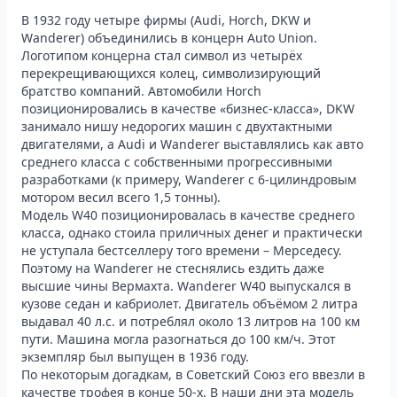
В 1932 году четыре фирмы (Audi, Horch, DKW и
Wanderer) объединились в концерн Auto Union.
Логотипом концерна стал символ из четырёх
перекрещивающихся колец, символизирующий
братство компаний. Автомобили Horch
позиционировались в качестве «бизнес-класса», DKW
занимало нишу недорогих машин с двухтактными
двигателями, а Audi и Wanderer выставлялись как авто
среднего класса с собственными прогрессивными
разработками (к примеру, Wanderer с 6-цилиндровым
мотором весил всего 1,5 тонны).
Модель W40 позиционировалась в качестве среднего
класса, однако стоила приличных денег и практически
не уступала бестселлеру того времени – Мерседесу.
Поэтому на Wanderer не стеснялись ездить даже
высшие чины Вермахта. Wanderer W40 выпускался в
кузове седан и кабриолет. Двигатель объёмом 2 литра
выдавал 40 л.с. и потреблял около 13 литров на 100 км
пути. Машина могла разогнаться до 100 км/ч. Этот
экземпляр был выпущен в 1936 году.
По некоторым догадкам, в Советский Союз его ввезли в
качестве трофея в конце 50-х. В наши дни эта модель